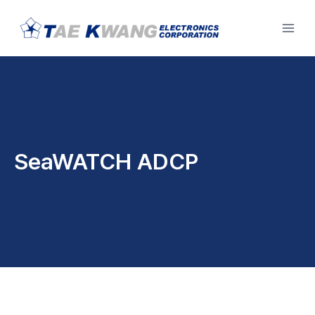
Skip
to
content
SeaWATCH ADCP