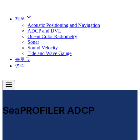
Skip
to
content
제품
Acoustic Positioning and Navigation
ADCP and DVL
Ocean Color Radiometry
Sonar
Sound Velocity
Tide and Wave Gauge
블로그
연락
SeaPROFILER ADCP