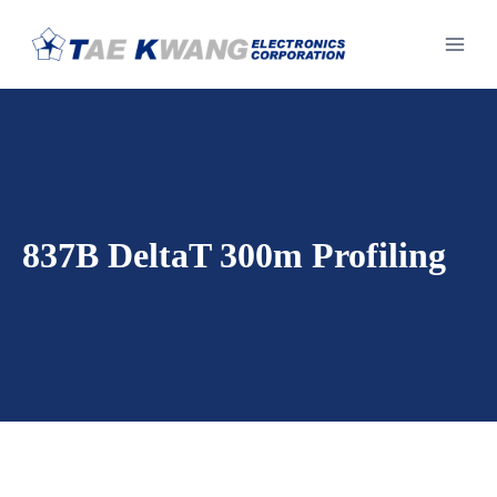
Skip
to
content
837B DeltaT 300m Profiling